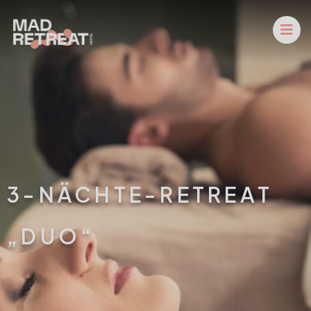
3-NÄCHTE-RETREAT
„DUO“